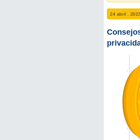
24 abril , 202
Consejos
privacid