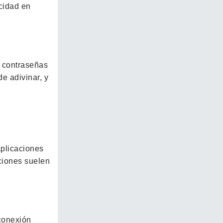
cidad en
r contraseñas
de adivinar, y
aplicaciones
aciones suelen
 conexión