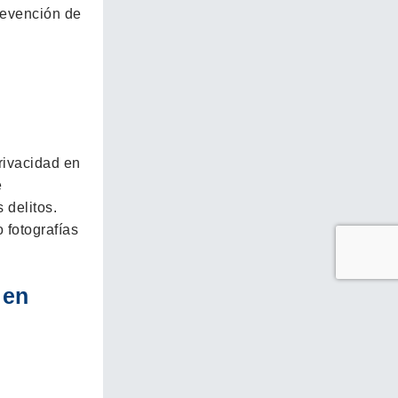
revención de
rivacidad en
e
 delitos.
 fotografías
 en