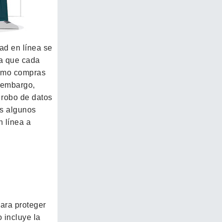
dad en línea se
ya que cada
como compras
n embargo,
 robo de datos
os algunos
n línea a
para proteger
 incluye la