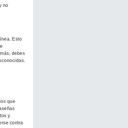
y no
ínea. Esto
de
demás, debes
esconocidas.
los que
raseñas
tos y
erse contra