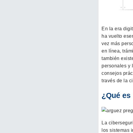
En la era digi
ha vuelto ese
vez más perso
en línea, trá
también exist
personales y l
consejos práct
través de la c
¿Qué es 
La cibersegur
los sistemas i