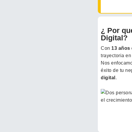
¿ Por qu
Digital?​
Con
13 años 
trayectoria e
Nos enfocam
éxito de tu n
digital
.