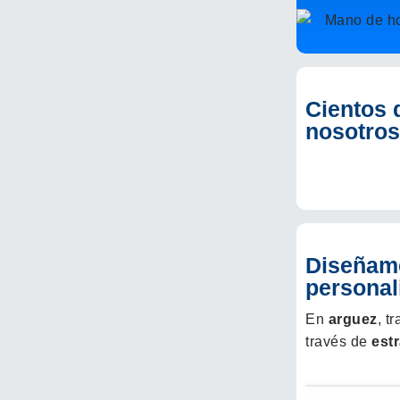
Cientos 
nosotros
Diseñamo
personal
En
arguez
, t
través de
est