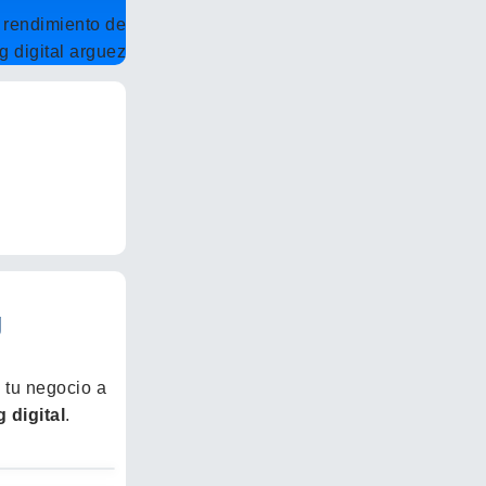
g
e tu negocio a
 digital
.