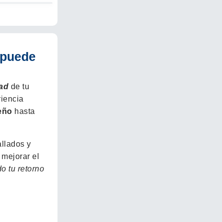
 puede
dad
de tu
riencia
eño
hasta
allados y
 mejorar el
o tu retorno