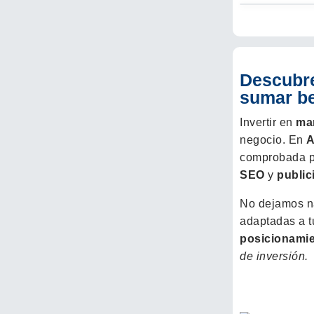
Descubre
sumar be
Invertir en
mar
negocio. En
A
comprobada pa
SEO
y
public
No dejamos n
adaptadas a t
posicionami
de inversión.